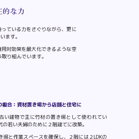
在的な力
持っている力をさぐりながら
、
更に
ています。
費用対効果を最大化できるような空
う
取り組んでい
ます。
の複合：資材置き場から店舗と住宅に
古い建物で主に竹材の置き場として使われてい
代の若い夫婦のために２階建てに
改築。
き場と作業スペース
を確保し
、２階に
は
２LDKの