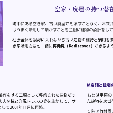
空家・廃屋の持つ潜
町中にある空き家、古い廃屋でも壊すことなく、本来
はうまく活用して活かすことを主眼に建物の設計をし
社会全体を視野に入れながら古い建物の維持と活用を
き家活用方法を一緒に
再発見（Rediscover）
できるよ
M店舗と住宅
具製作をする工場として移築された建物
だっ
もとは平屋の
丈夫な柱
と
洋風トラスの梁を生かして、サ
た建物を次世
て2001年11月に再築。
１階は竹材置