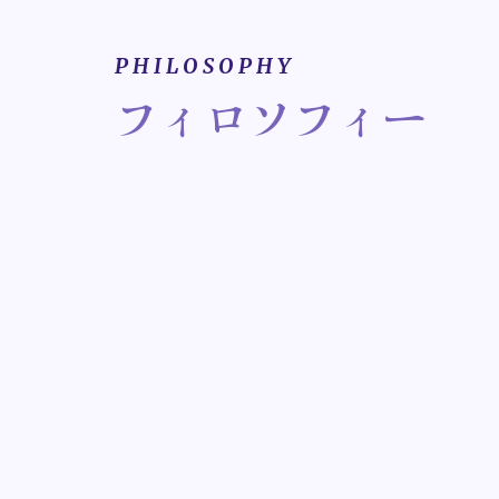
P H I L O S O P H Y
フィロソフィー