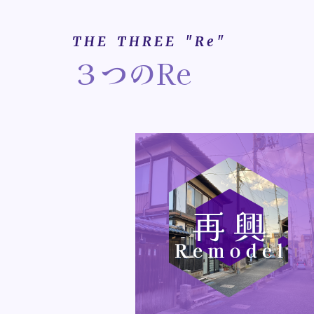
T H E T H R E E " R e "
３つのRe