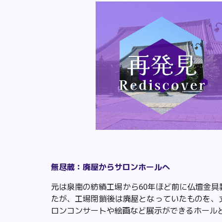
無尽蔵
：廃屋からサロンホールへ
元は泉南の紡績工場から60年ほど前に仏壇金
た
が
、
工場閉鎖
後は
廃屋となっていたものを、
ロンコンサートや絵画など展示ができるホールとし